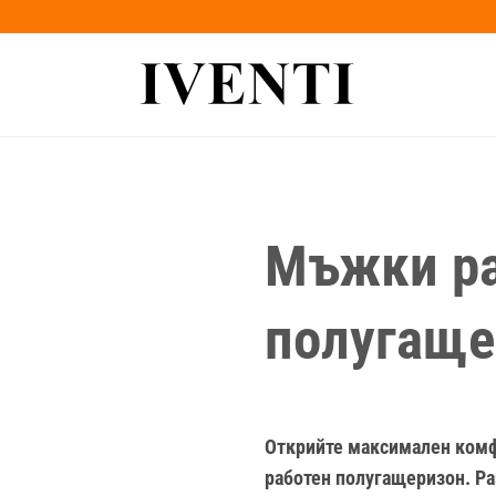
Мъжки ра
полугаще
Открийте
максимален
ком
работен
полугащеризон
.
Ра