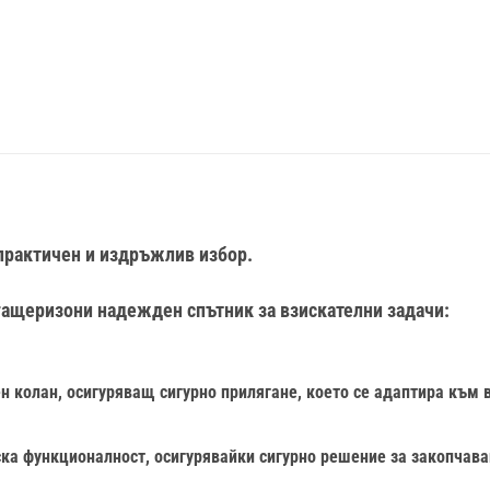
практичен и издръжлив избор.
гащеризони надежден спътник за взискателни задачи:
н колан, осигуряващ сигурно прилягане, което се адаптира към
ска функционалност, осигурявайки сигурно решение за закопчава