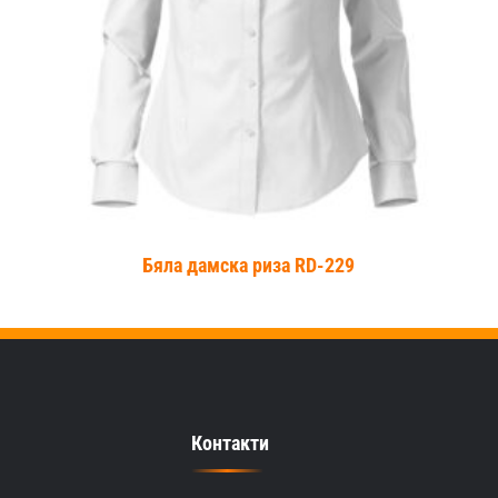
+
Бяла дамска риза RD-229
Контакти