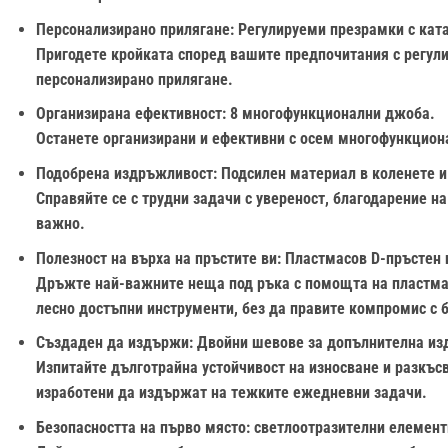
Персонализирано прилягане
: Регулируеми презрамки с кат
Пригодете кройката според вашите предпочитания с регул
персонализирано прилягане.
Организирана ефективност:
8 многофункционални джоба.
Останете организирани и ефективни с осем многофункциона
Подобрена издръжливост
: Подсилен материал в коленете и
Справяйте се с трудни задачи с увереност, благодарение н
важно.
Полезност на върха на пръстите ви
: Пластмасов D-пръстен 
Дръжте най-важните неща под ръка с помощта на пластмасо
лесно достъпни инструменти, без да правите компромис с 
Създаден да издържи
: Двойни шевове за допълнителна из
Изпитайте дълготрайна устойчивост на износване и разкъс
изработени да издържат на тежките ежедневни задачи.
Безопасността на първо място
: светлоотразителни елемент