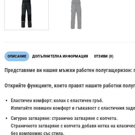
ОПИСАНИЕ
ДОПЪЛНИТЕЛНА ИНФОРМАЦИЯ
ОТЗИВИ (0)
Представяме ви нашия мъжки работен полугащеризон: 
Открийте функциите, които правят нашите работни полу
Еластичен комфорт
: колан с еластичен гръб.
Изпитайте повишен комфорт и гъвкавост с еластичния заде
Сигурно затваряне
: странично затваряне с копчета.
Страничното затваряне с копчета добавя нотка на класиче
без компромис със стила.