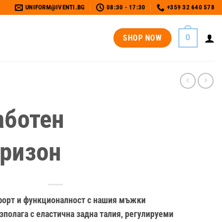
UNIFORM@IVENTI.BG
08:30 - 17:30
+359 32 640 578
0
SHOP NOW
ботен
ризон
форт
и
функционалност
с
нашия
мъжки
зполага
с
еластична
задна
талия
,
регулируеми