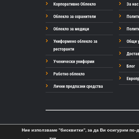
Корпоративно Облекло
За нас
Облекло за охранители
Полити
Облекло за медици
Полити
Униформено облекло за
Общи у
ресторанти
Доста
Ученически униформи
Блог
Работно облекло
Европ
Лични предпазни средства
Ние използваме "бисквитки", за да Ви осигурим по
тук