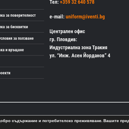
Тел:
+359 32 640 578
ка за поверителност
e-mail:
uniform@iventi.bg
ка за бисквитки
Централен офис
словия за ползване
гр. Пловдив:
Индустриална зона Тракия
вка и връщане
ул. “Инж. Асен Йорданов” 4
роекти
-добро съдържание и потребителско преживяване. Вашите пре