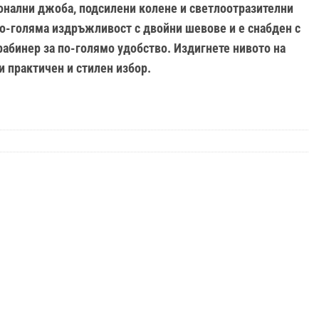
онални
джоба
,
подсилени
колене
и
светлоотразителни
о-голяма
издръжливост
с
двойни
шевове
и
е
снабден
с
рабинер
за
по-голямо
удобство
.
Издигнете
нивото
на
и
практичен
и
стилен
избор
.