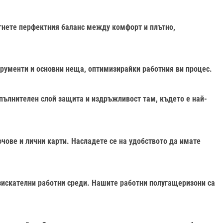
гнете перфектния баланс между комфорт и плътно,
рументи и основни неща, оптимизирайки работния ви процес.
опълнителен слой защита и издръжливост там, където е най-
ове и лични карти. Насладете се на удобството да имате
зискателни работни среди. Нашите работни полугащеризони са