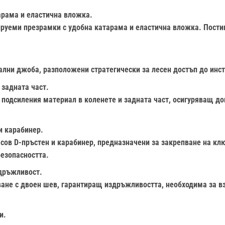
арама и еластична вложка.
ируеми презрамки с удобна катарама и еластична вложка. Пости
лни джоба, разположени стратегически за лесен достъп до инст
 задната част.
а подсиления материал в коленете и задната част, осигуряващ д
и карабинер.
в D-пръстен и карабинер, предназначени за закрепване на ключ
безопасността.
дръжливост.
ване с двоен шев, гарантиращ издръжливостта, необходима за в
и.