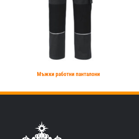
+
Мъжки работни панталони