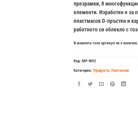
презрамки
,
8
многофункци
елементи
.
Изработен
е
за
п
пластмасов
D-пръстен
и
ка
работното
си
облекло
с
тоз
В момента този артикул не е наличен.
Код:
MP-W02
Категории:
Продукти
,
Панталони