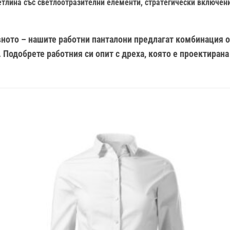
етлина със светлоотразителни елементи, стратегически включени
вното – нашите работни панталони предлагат комбинация 
Подобрете работния си опит с дреха, която е проектирана