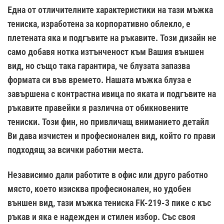
Една от отличителните характеристики на тази мъжка
тениска, изработена за корпоративно облекло, е
плетената яка и подгъвите на ръкавите. Този дизайн не
само добавя нотка изтънченост към Вашия външен
вид, но също така гарантира, че блузата запазва
формата си във времето. Нашата мъжка блуза е
завършена с контрастна ивица по яката и подгъвите на
ръкавите правейки я различна от обикновените
тениски. Този фин, но привличащ вниманието детайл
Ви дава изчистен и професионален вид, който го прави
подходящ за всички работни места.
Независимо дали работите в офис или друго работно
място, което изисква професионален, но удобен
външен вид, тази мъжка тениска FK-219-3 пике с къс
ръкав и яка е надежден и стилен избор. Със своя