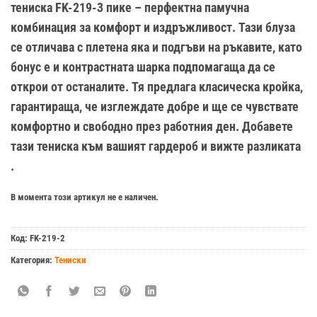
тениска FK-219-3 пике – перфектна памучна
комбинация за комфорт и издръжливост. Тази блуза
се отличава с плетена яка и подгъви на ръкавите, като
бонус е и контрастната шарка подпомагаща да се
открои от останалите. Тя предлага класическа кройка,
гарантираща, че изглеждате добре и ще се чувствате
комфортно и свободно през работния ден. Добавете
тази тениска към вашият гардероб и вижте разликата
.
В момента този артикул не е наличен.
Код:
FK-219-2
Категория:
Тениски