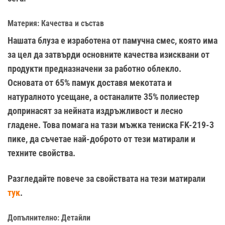
Материя: Качества и състав
Нашата блуза е изработена от памучна смес, която има
за цел да затвърди основните качества изисквани от
продукти предназначени за работно облекло.
Основата от 65% памук доставя мекотата и
натуралното усещане, а останалите 35% полиестер
допринасят за нейната издръжливост и лесно
гладене. Това помага на тази мъжка тениска FK-219-3
пике, да съчетае най-доброто от тези матирали и
техните свойства.
Разгледайте повече за свойствата на тези матирали
тук
.
Допълнително: Детайли