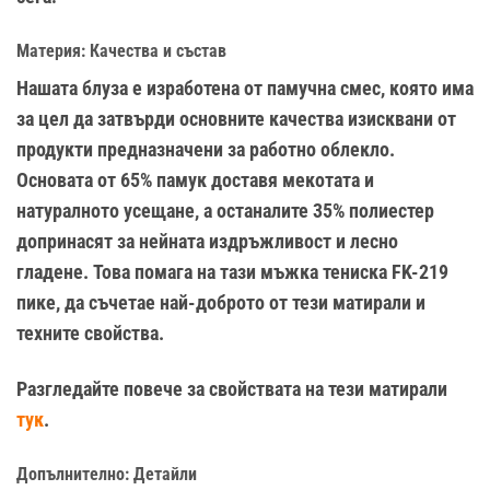
Материя: Качества и състав
Нашата блуза е изработена от памучна смес, която има
за цел да затвърди основните качества изисквани от
продукти предназначени за работно облекло.
Основата от 65% памук доставя мекотата и
натуралното усещане, а останалите 35% полиестер
допринасят за нейната издръжливост и лесно
гладене. Това помага на тази мъжка тениска FK-219
пике, да съчетае най-доброто от тези матирали и
техните свойства.
Разгледайте повече за свойствата на тези матирали
тук
.
Допълнително: Детайли