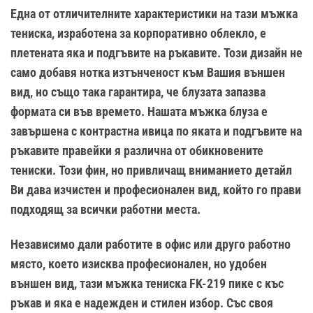
Една от отличителните характеристики на тази мъжка
тениска, изработена за корпоративно облекло, е
плетената яка и подгъвите на ръкавите. Този дизайн не
само добавя нотка изтънченост към Вашия външен
вид, но също така гарантира, че блузата запазва
формата си във времето. Нашата мъжка блуза е
завършена с контрастна ивица по яката и подгъвите на
ръкавите правейки я различна от обикновените
тениски. Този фин, но привличащ вниманието детайл
Ви дава изчистен и професионален вид, който го прави
подходящ за всички работни места.
Независимо дали работите в офис или друго работно
място, което изисква професионален, но удобен
външен вид, тази мъжка тениска FK-219 пике с къс
ръкав и яка е надежден и стилен избор. Със своя