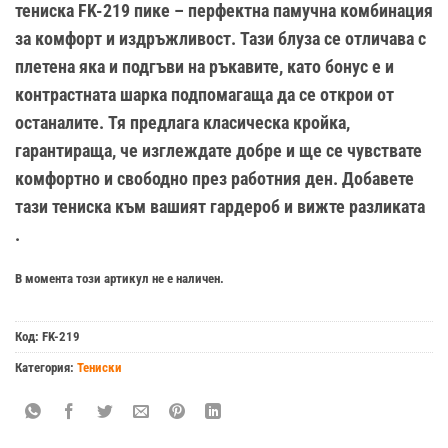
тениска FK-219 пике – перфектна памучна комбинация
за комфорт и издръжливост. Тази блуза се отличава с
плетена яка и подгъви на ръкавите, като бонус е и
контрастната шарка подпомагаща да се открои от
останалите. Тя предлага класическа кройка,
гарантираща, че изглеждате добре и ще се чувствате
комфортно и свободно през работния ден. Добавете
тази тениска към вашият гардероб и вижте разликата
.
В момента този артикул не е наличен.
Код:
FK-219
Категория:
Тениски